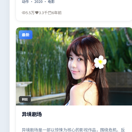
动作
·
2020
·
电影
5.5万
3.3千
6年前
最新
2:11:22
韩国
异境剧场
异境剧场是一部以惊悚为核心的影视作品，围绕危机、反