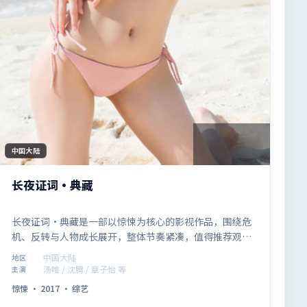
2:03:07
中国大陆
长夜证词·典藏
长夜证词·典藏是一部以惊悚为核心的影视作品，围绕危
机、反转与人物成长展开，整体节奏紧凑，值得推荐观
看。
中国大陆
地区
汤唯 / 沈腾 / 章子怡 等
主演
惊悚
·
2017
·
综艺