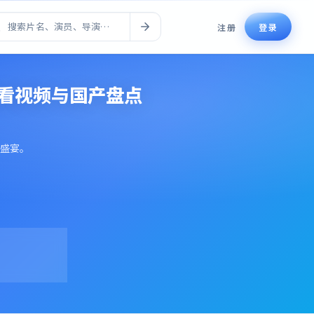
注册
登录
好看视频与国产盘点
盛宴。
2万+
日均观看