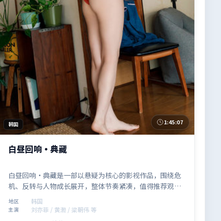
1:45:07
韩国
白昼回响·典藏
白昼回响·典藏是一部以悬疑为核心的影视作品，围绕危
机、反转与人物成长展开，整体节奏紧凑，值得推荐观
看。
韩国
地区
刘亦菲 / 黄渤 / 梁朝伟 等
主演