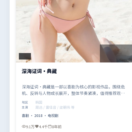
1:38:05
韩国
深海证词·典藏
深海证词·典藏是一部以喜剧为核心的影视作品，围绕危
机、反转与人物成长展开，整体节奏紧凑，值得推荐观
看。
韩国
地区
周迅 / 雷佳音 / 梁朝伟 等
主演
喜剧
·
2018
·
电视剧
9.1万
4.4千
8年前