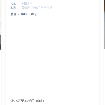
看。
中国香港
地区
雷佳音 / 汤唯 / 刘亦菲 等
主演
爱情
·
2016
·
综艺
7.5万
3.5千
10年前