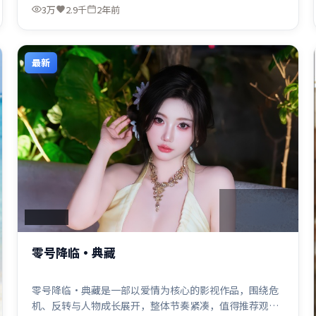
3万
2.9千
2年前
最新
2:38:49
中国香港
零号降临·典藏
零号降临·典藏是一部以爱情为核心的影视作品，围绕危
机、反转与人物成长展开，整体节奏紧凑，值得推荐观