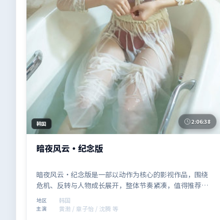
2:06:38
韩国
暗夜风云·纪念版
暗夜风云·纪念版是一部以动作为核心的影视作品，围绕
危机、反转与人物成长展开，整体节奏紧凑，值得推荐观
看。
韩国
地区
黄渤 / 章子怡 / 沈腾 等
主演