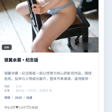
1:47:27
日本
银翼余震·纪念版
银翼余震·纪念版是一部以惊悚为核心的影视作品，围绕
危机、反转与人物成长展开，整体节奏紧凑，值得推荐观
看。
日本
地区
雷佳音 / 刘亦菲 / 梁朝伟 等
主演
惊悚
·
2020
·
动漫
8.9万
3.8千
5年前