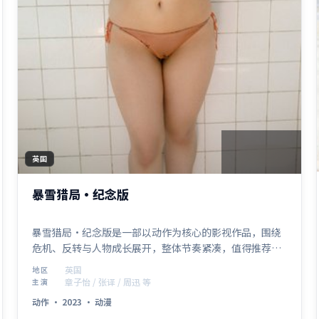
2:08:08
英国
暴雪猎局·纪念版
暴雪猎局·纪念版是一部以动作为核心的影视作品，围绕
危机、反转与人物成长展开，整体节奏紧凑，值得推荐观
看。
英国
地区
章子怡 / 张译 / 周迅 等
主演
动作
·
2023
·
动漫