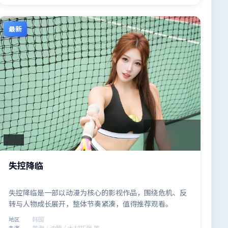
最新
2:29:11
韩国
失控降临
失控降临是一部以动漫为核心的影视作品，围绕危机、反
转与人物成长展开，整体节奏紧凑，值得推荐观看。
韩国
地区
黄渤 / 沈腾 / 木村拓哉 等
主演