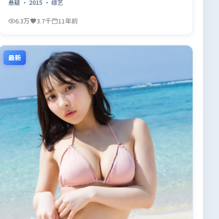
悬疑
·
2015
·
综艺
6.3万
3.7千
11年前
最新