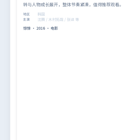
转与人物成长展开，整体节奏紧凑，值得推荐观看。
韩国
地区
沈腾 / 木村拓哉 / 张译 等
主演
惊悚
·
2016
·
电影