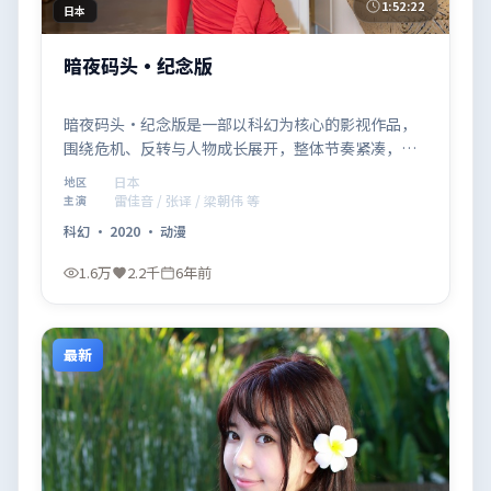
1:52:22
日本
暗夜码头·纪念版
暗夜码头·纪念版是一部以科幻为核心的影视作品，
围绕危机、反转与人物成长展开，整体节奏紧凑，值
得推荐观看。
日本
地区
雷佳音 / 张译 / 梁朝伟 等
主演
科幻
·
2020
·
动漫
1.6万
2.2千
6年前
最新