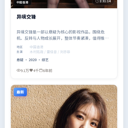
2:31:14
中国香港
异境交锋
异境交锋是一部以悬疑为核心的影视作品，围绕危
机、反转与人物成长展开，整体节奏紧凑，值得推荐
观看。
中国香港
地区
木村拓哉 / 雷佳音 / 刘亦菲
主演
悬疑
·
2020
·
综艺
9.1万
4千
6年前
最新