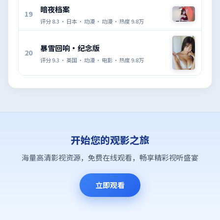
暗夜档案
19
评分
8.3
·
日本
·
动漫
·
动漫
· 热度
9.8万
暴雪回响·纪念版
20
评分
9.3
·
英国
·
动漫
·
电影
· 热度
9.8万
开始您的观影之旅
海量高清影视资源，免费在线观看，畅享精彩视听盛宴
立即观看