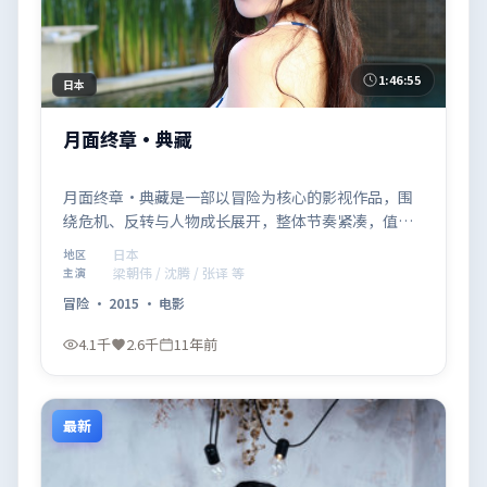
1:46:55
日本
月面终章·典藏
月面终章·典藏是一部以冒险为核心的影视作品，围
绕危机、反转与人物成长展开，整体节奏紧凑，值得
推荐观看。
日本
地区
梁朝伟 / 沈腾 / 张译 等
主演
冒险
·
2015
·
电影
4.1千
2.6千
11年前
最新