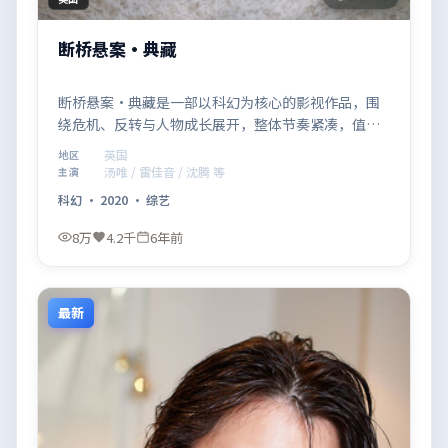
断桥悬案·典藏
断桥悬案·典藏是一部以科幻为核心的影视作品，围
绕危机、反转与人物成长展开，整体节奏紧凑，值得
推荐观看。
英国
地区
汤唯 / 雷佳音 / 沈腾 等
主演
科幻
·
2020
·
综艺
8万
4.2千
6年前
最新