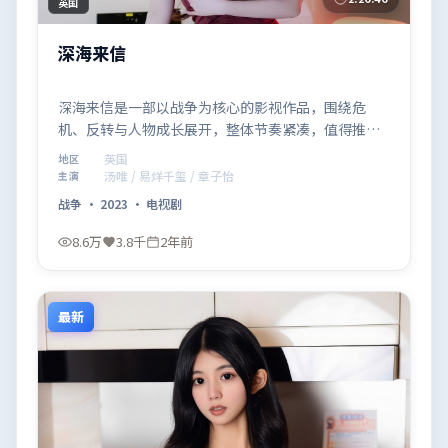
英国
深海来信
深海来信是一部以战争为核心的影视作品，围绕危
机、反转与人物成长展开，整体节奏紧凑，值得推荐
观看。
英国
地区
汤唯 / 易烊千玺 / 章子怡
主演
战争
·
2023
·
电视剧
8.6万
3.8千
2年前
最新