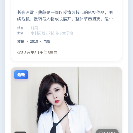
长夜迷雾·典藏是一部以爱情为核心的影视作品，围
绕危机、反转与人物成长展开，整体节奏紧凑，值得
推荐观看。
韩国
地区
木村拓哉 / 刘亦菲 / 章子怡
主演
爱情
·
2019
·
电影
5.3万
3.1千
6年前
最新