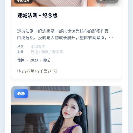
中国香港
迷城法则·纪念版
迷城法则·纪念版是一部以惊悚为核心的影视作品，
围绕危机、反转与人物成长展开，整体节奏紧凑，值
得推荐观看。
中国香港
地区
周迅 / 汤唯 / 张译 等
主演
惊悚
·
2023
·
综艺
7.9万
4.3千
3年前
最新