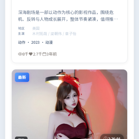
深海剧场是一部以动作为核心的影视作品，围绕危
机、反转与人物成长展开，整体节奏紧凑，值得推荐
观看。
美国
地区
木村拓哉 / 梁朝伟 / 章子怡
主演
动作
·
2023
·
动漫
8千
2.7千
3年前
最新
2:26:46