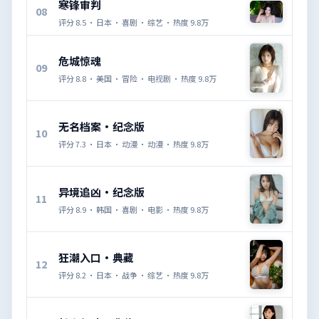
寒锋审判
08
评分
8.5
·
日本
·
喜剧
·
综艺
· 热度
9.8万
危城惊魂
09
评分
8.8
·
美国
·
冒险
·
电视剧
· 热度
9.8万
无名档案·纪念版
10
评分
7.3
·
日本
·
动漫
·
动漫
· 热度
9.8万
异境追凶·纪念版
11
评分
8.9
·
韩国
·
喜剧
·
电影
· 热度
9.8万
狂潮入口·典藏
12
评分
8.2
·
日本
·
战争
·
综艺
· 热度
9.8万