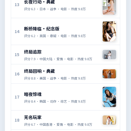
长夜行动·典藏
13
评分
6.3
·
日本
·
战争
·
电影
· 热度
9.8万
断桥降临·纪念版
14
评分
6.2
·
英国
·
悬疑
·
电影
· 热度
9.8万
终局追踪
15
评分
7.9
·
中国大陆
·
爱情
·
电影
· 热度
9.8万
终局回响·典藏
16
评分
8.8
·
美国
·
战争
·
电影
· 热度
9.8万
暗夜惊魂
17
评分
8.4
·
韩国
·
动作
·
综艺
· 热度
9.8万
无名玩家
18
评分
6.7
·
中国香港
·
爱情
·
电影
· 热度
9.8万