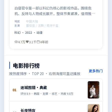
白昼密令是一部以科幻为核心的影视作品，围绕危
机、反转与人物成长展开，整体节奏紧凑，值得推荐
观看。
中国大陆
地区
雷佳音 / 沈腾 / 易烊千玺
主演
科幻
·
2022
·
动漫
4.7万
3.1千
4年前
电影排行榜
更多热门
按热度排序 · TOP 20 · 右侧海报可直达播放
迷城围猎·典藏
01
评分
8.9
·
韩国
·
犯罪
·
综艺
· 热度
9.8万
长夜特攻