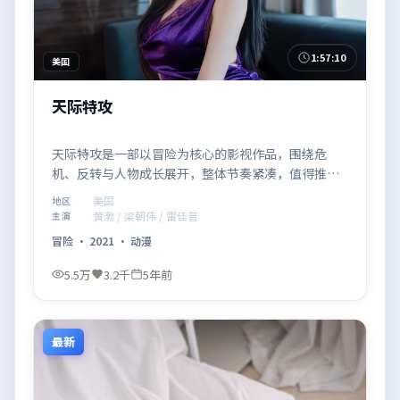
1:57:10
美国
天际特攻
天际特攻是一部以冒险为核心的影视作品，围绕危
机、反转与人物成长展开，整体节奏紧凑，值得推荐
观看。
美国
地区
黄渤 / 梁朝伟 / 雷佳音
主演
冒险
·
2021
·
动漫
5.5万
3.2千
5年前
最新