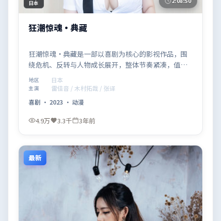
2:08:50
日本
狂潮惊魂·典藏
狂潮惊魂·典藏是一部以喜剧为核心的影视作品，围
绕危机、反转与人物成长展开，整体节奏紧凑，值得
推荐观看。
日本
地区
雷佳音 / 木村拓哉 / 张译
主演
喜剧
·
2023
·
动漫
4.9万
3.3千
3年前
最新