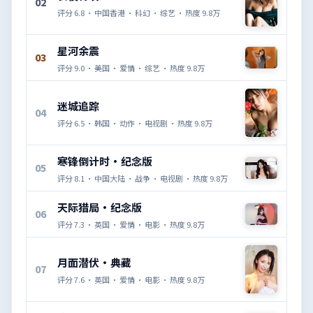
02
评分
6.8
·
中国香港
·
科幻
·
综艺
· 热度
9.8万
星河余震
03
评分
9.0
·
美国
·
爱情
·
综艺
· 热度
9.8万
迷城追踪
04
评分
6.5
·
韩国
·
动作
·
电视剧
· 热度
9.8万
寒锋倒计时·纪念版
05
评分
8.1
·
中国大陆
·
战争
·
电视剧
· 热度
9.8万
天际猎局·纪念版
06
评分
7.3
·
英国
·
爱情
·
电影
· 热度
9.8万
月面潜伏·典藏
07
评分
7.6
·
英国
·
爱情
·
电影
· 热度
9.8万