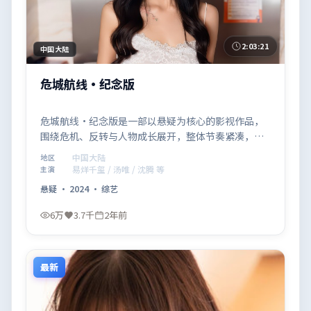
2:03:21
中国大陆
危城航线·纪念版
危城航线·纪念版是一部以悬疑为核心的影视作品，
围绕危机、反转与人物成长展开，整体节奏紧凑，值
得推荐观看。
中国大陆
地区
易烊千玺 / 汤唯 / 沈腾 等
主演
悬疑
·
2024
·
综艺
6万
3.7千
2年前
最新